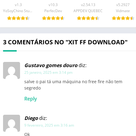
v1.3
v10.3
v2.54.13
v5.2927
YoSoyChino Studio & Katibos YT
PerfecDev
APPDEV QUEBEC
Vidmate
3 COMENTÁRIOS NO "XIT FF DOWNLOAD"
Gustavo gomes douro
diz:
25 janeiro, 2025 em 3:14 pm
salve o pai tá uma máquina no free fire não tem
segredo
Reply
Diego
diz:
9 fevereiro, 2025 em 3:16 am
Ok