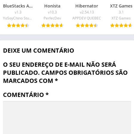
BlueStacks APK
Honista
Hibernator
XTZ Games
v1.3
v10.3
v2.54.13
3.1
YoSoyChino Studio & Katibos YT
PerfecDev
APPDEV QUEBEC
XTZ Games
DEIXE UM COMENTÁRIO
O SEU ENDEREÇO DE E-MAIL NÃO SERÁ
PUBLICADO.
CAMPOS OBRIGATÓRIOS SÃO
MARCADOS COM
*
COMENTÁRIO
*