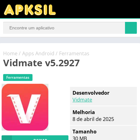
Home
/
Apps Android
/
Ferramentas
Vidmate v5.2927
Ferramentas
Desenvolvedor
Vidmate
Melhoria
8 de abril de 2025
Tamanho
30 MB