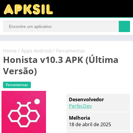
Home
/
Apps Android
/
Ferramentas
Honista v10.3 APK (Última
Versão)
Ferramentas
Desenvolvedor
PerfecDev
Melhoria
18 de abril de 2025