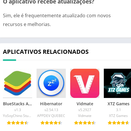
O aplicativo recebe atualizações?
Sim, ele é frequentemente atualizado com novos
recursos e melhorias.
APLICATIVOS RELACIONADOS
BlueStacks APK
Hibernator
Vidmate
XTZ Games
v1.3
v2.54.13
v5.2927
3.1
YoSoyChino Studio & Katibos YT
APPDEV QUEBEC
Vidmate
XTZ Games