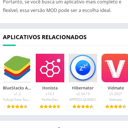
Portanto, se você busca um aplicativo mais completo e
flexível, essa versão MOD pode ser a escolha ideal.
APLICATIVOS RELACIONADOS
BlueStacks APK
Honista
Hibernator
Vidmate
v1.3
v10.3
v2.54.13
v5.2927
YoSoyChino Studio & Katibos YT
PerfecDev
APPDEV QUEBEC
Vidmate