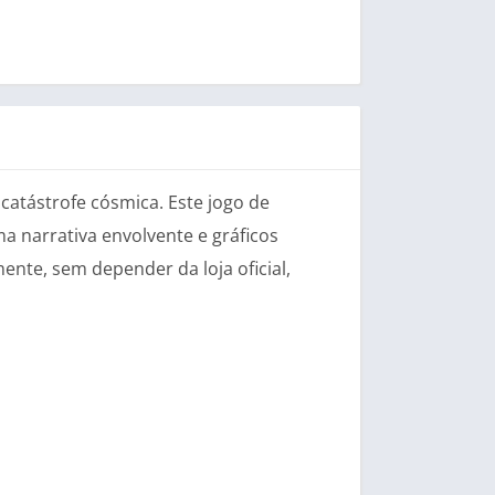
tástrofe cósmica. Este jogo de
a narrativa envolvente e gráficos
nte, sem depender da loja oficial,