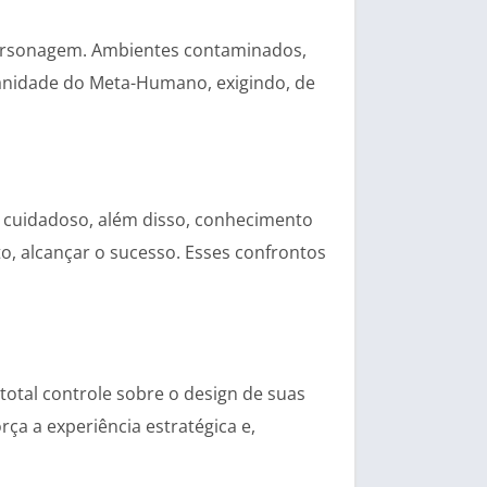
personagem. Ambientes contaminados,
sanidade do Meta-Humano, exigindo, de
o cuidadoso, além disso, conhecimento
nto, alcançar o sucesso. Esses confrontos
total controle sobre o design de suas
orça a experiência estratégica e,