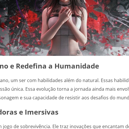
no e Redefina a Humanidade
no, um ser com habilidades além do natural. Essas habil
o única. Essa evolução torna a jornada ainda mais envolv
onagem e sua capacidade de resistir aos desafios do mun
doras e Imersivas
ogo de sobrevivência. Ele traz inovações que encantam de