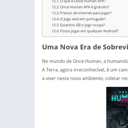
O que é Once Human APK?
Once Human APK é gratuito?
Preciso de internet para jogar?
O jogo está em português?
Quantos GB o jogo ocupa?
Posso jogar em qualquer Android?
Uma Nova Era de Sobrevi
No mundo de Once Human, a humanidade
A Terra, agora irreconhecível, é um ca
a viver neste novo ambiente, coletar re