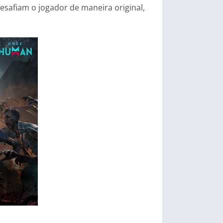
desafiam o jogador de maneira original,