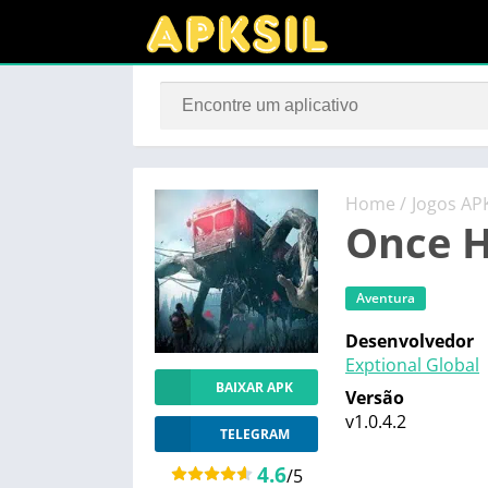
Home
/
Jogos AP
Once H
Aventura
Desenvolvedor
Exptional Global
BAIXAR APK
Versão
v1.0.4.2
TELEGRAM
4.6
/5