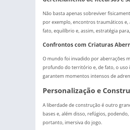
Não basta apenas sobreviver fisicame
por exemplo, encontros traumáticos e,
fato, equilíbrio e, assim, estratégia par
Confrontos com Criaturas Aber
O mundo foi invadido por aberrações m
profundo do território e, de fato, o uso
garantem momentos intensos de adrena
Personalização e Constru
A liberdade de construção é outro gran
bases e, além disso, refúgios, podendo, 
portanto, imersiva do jogo.