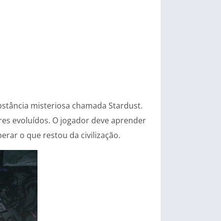
stância misteriosa chamada Stardust.
eres evoluídos. O jogador deve aprender
rar o que restou da civilização.