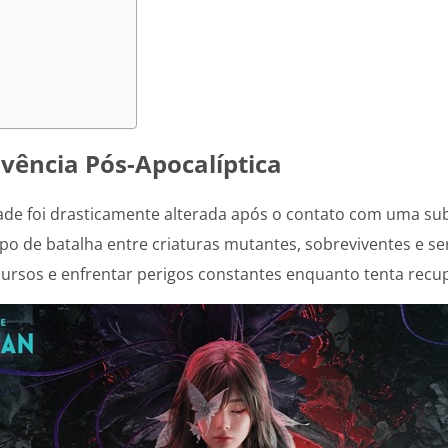
vência Pós-Apocalíptica
 foi drasticamente alterada após o contato com uma sub
mpo de batalha entre criaturas mutantes, sobreviventes e s
cursos e enfrentar perigos constantes enquanto tenta recupe