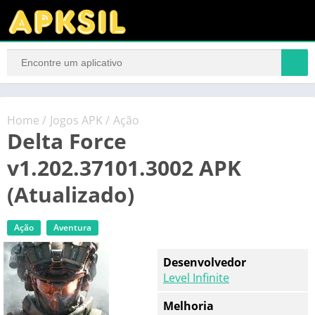
Home
/
Jogos APK
/
Ação
Delta Force
v1.202.37101.3002 APK
(Atualizado)
Ação
Aventura
Desenvolvedor
Level Infinite
Melhoria