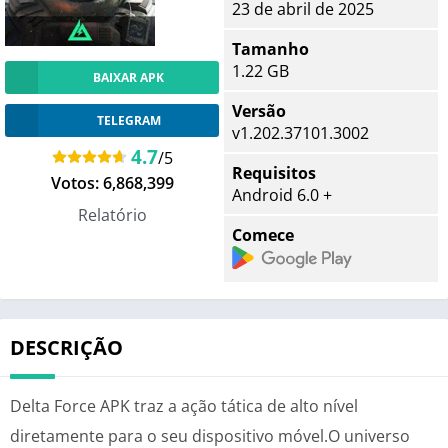
23 de abril de 2025
Tamanho
1.22 GB
BAIXAR APK
Versão
TELEGRAM
v1.202.37101.3002
4.7
/5
Requisitos
Votos:
6,868,399
Android 6.0 +
Relatório
Comece
DESCRIÇÃO
Delta Force APK traz a ação tática de alto nível
diretamente para o seu dispositivo móvel.O universo