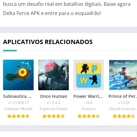
busca um desafio real em batalhas digitais. Baixe agora
Delta Force APK e entre para o esquadrão!
APLICATIVOS RELACIONADOS
Subnautica Mobile
Once Human
Power Warriors
Prince of P
v1.21.82617
v1.0.4.2
v5.0
v1.0.0f
Unknown Worlds
Exptional Global
Arielazo
Ubisoft Entert