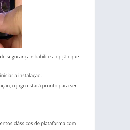
 de segurança e habilite a opção que
niciar a instalação.
lação, o jogo estará pronto para ser
entos clássicos de plataforma com