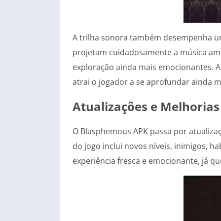
A trilha sonora também desempenha um
projetam cuidadosamente a música ambie
exploração ainda mais emocionantes. A
atrai o jogador a se aprofundar ainda 
Atualizações e Melhoria
O Blasphemous APK passa por atualiza
do jogo inclui novos níveis, inimigos, h
experiência fresca e emocionante, já q