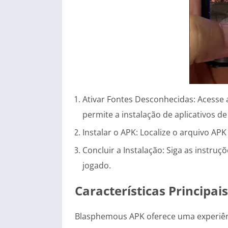
Ativar Fontes Desconhecidas: Acesse a
permite a instalação de aplicativos d
Instalar o APK: Localize o arquivo AP
Concluir a Instalação: Siga as instruç
jogado.
Características Principa
Blasphemous APK oferece uma experiênc