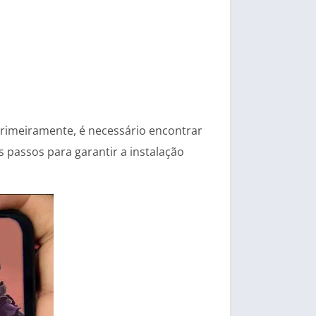
Primeiramente, é necessário encontrar
s passos para garantir a instalação