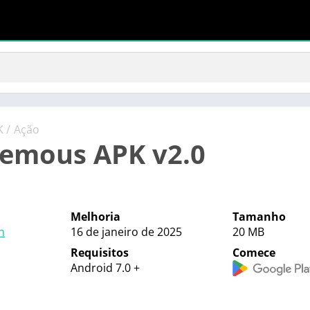
K
/
Ação
emous APK v2.0
Melhoria
Tamanho
n
16 de janeiro de 2025
20 MB
Requisitos
Comece
Android 7.0 +