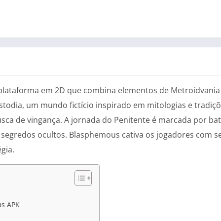
plataforma em 2D que combina elementos de Metroidvania
todia, um mundo fictício inspirado em mitologias e tradiçõ
sca de vingança. A jornada do Penitente é marcada por bat
 segredos ocultos. Blasphemous cativa os jogadores com seu
gia.
K
us APK