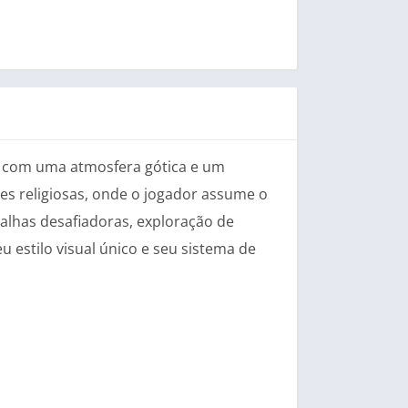
 com uma atmosfera gótica e um
es religiosas, onde o jogador assume o
alhas desafiadoras, exploração de
 estilo visual único e seu sistema de