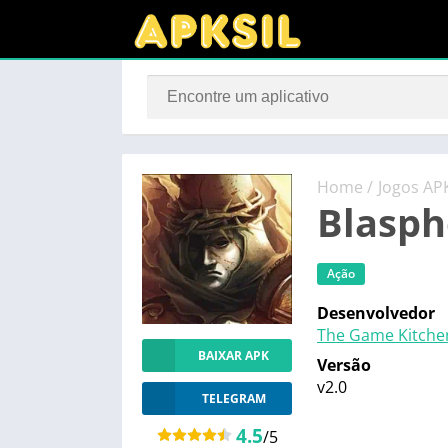
Home
/
Jogos AP
Blasph
Ação
Desenvolvedor
The Game Kitche
BAIXAR APK
Versão
v2.0
TELEGRAM
4.5
/5