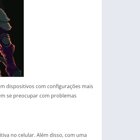
m dispositivos com configurações mais
sem se preocupar com problemas
itiva no celular. Além disso, com uma