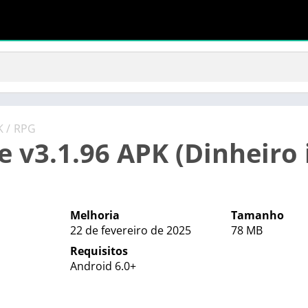
K
/
RPG
e v3.1.96 APK (Dinheiro 
Melhoria
Tamanho
22 de fevereiro de 2025
78 MB
Requisitos
Android 6.0+