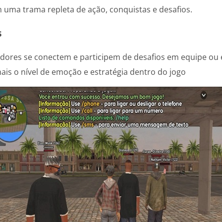
uma trama repleta de ação, conquistas e desafios.
s
gadores se conectem e participem de desafios em equipe ou
ais o nível de emoção e estratégia dentro do jogo