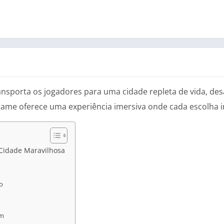
ansporta os jogadores para uma cidade repleta de vida, des
game oferece uma experiência imersiva onde cada escolha in
 Cidade Maravilhosa
ro
em