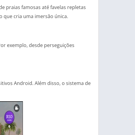
e praias famosas até favelas repletas
 o que cria uma imersão única.
 Por exemplo, desde perseguições
ivos Android. Além disso, o sistema de