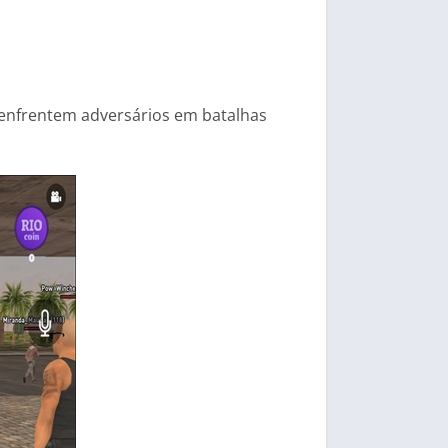
 enfrentem adversários em batalhas