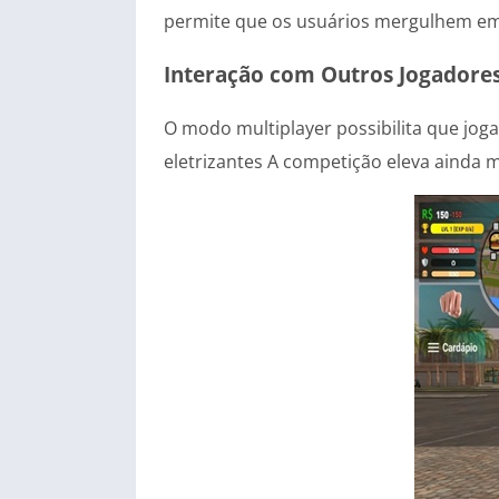
permite que os usuários mergulhem em 
Interação com Outros Jogadore
O modo multiplayer possibilita que jo
eletrizantes A competição eleva ainda m