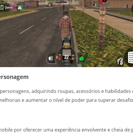
Personagem
ersonagens, adquirindo roupas, acessórios e habilidades e
elhorias e aumentar o nível de poder para superar desafios
obile por oferecer uma experiência envolvente e cheia de p