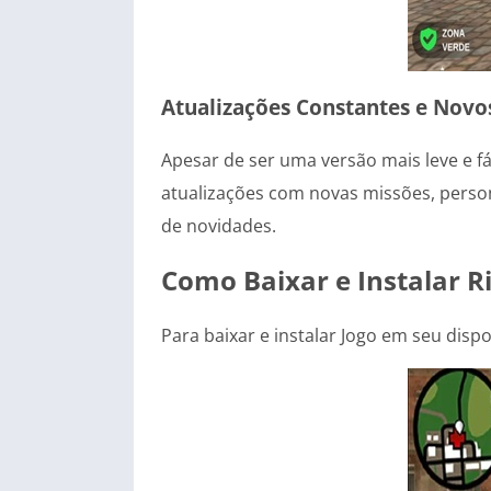
Atualizações Constantes e Nov
Apesar de ser uma versão mais leve e fá
atualizações com novas missões, person
de novidades.
Como Baixar e Instalar Ri
Para baixar e instalar Jogo em seu dispo