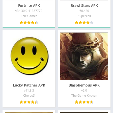
Fortnite APK
Brawl Stars APK
v34.30.0-41387772
60.420
Epic Games
Supercell
Lucky Patcher APK
Blasphemous APK
v11.8.3
v2.0
ChelpuS
The Game Kitchen