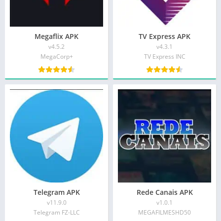
Megaflix APK
TV Express APK
v4.5.2
v4.3.1
MegaCorp+
TV Express INC
Telegram APK
Rede Canais APK
v11.9.0
v1.0.1
Telegram FZ-LLC
MEGAFILMESHD50