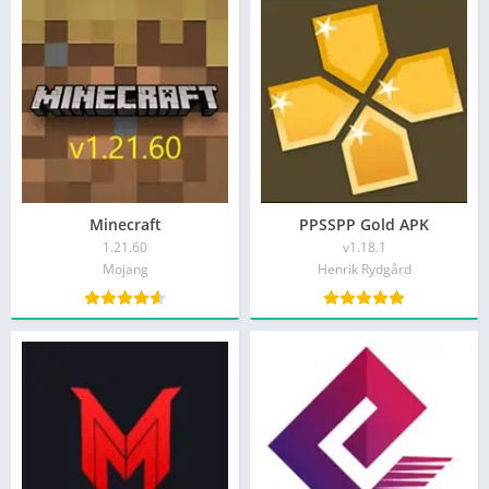
Minecraft
PPSSPP Gold APK
1.21.60
v1.18.1
Mojang
Henrik Rydgård