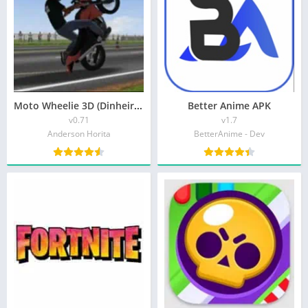
Moto Wheelie 3D (Dinheiro Infinito)
Better Anime APK
v0.71
v1.7
Anderson Horita
BetterAnime - Dev