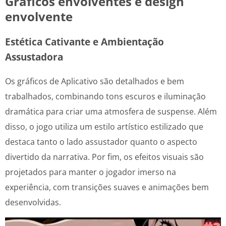
Gráficos envolventes e design
envolvente
Estética Cativante e Ambientação
Assustadora
Os gráficos de Aplicativo são detalhados e bem
trabalhados, combinando tons escuros e iluminação
dramática para criar uma atmosfera de suspense. Além
disso, o jogo utiliza um estilo artístico estilizado que
destaca tanto o lado assustador quanto o aspecto
divertido da narrativa. Por fim, os efeitos visuais são
projetados para manter o jogador imerso na
experiência, com transições suaves e animações bem
desenvolvidas.