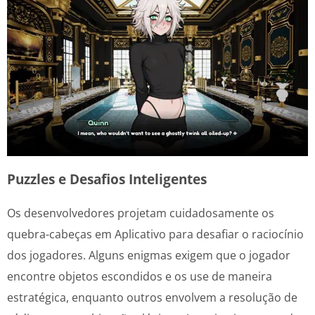
Puzzles e Desafios Inteligentes
Os desenvolvedores projetam cuidadosamente os
quebra-cabeças em Aplicativo para desafiar o raciocínio
dos jogadores. Alguns enigmas exigem que o jogador
encontre objetos escondidos e os use de maneira
estratégica, enquanto outros envolvem a resolução de