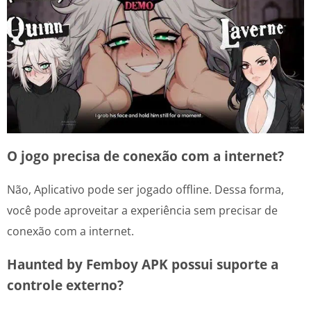
O jogo precisa de conexão com a internet?
Não, Aplicativo pode ser jogado offline. Dessa forma,
você pode aproveitar a experiência sem precisar de
conexão com a internet.
Haunted by Femboy APK possui suporte a
controle externo?