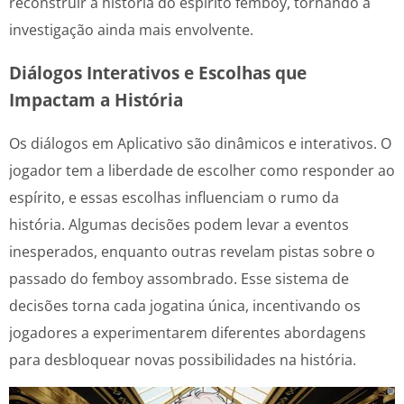
reconstruir a história do espírito femboy, tornando a
investigação ainda mais envolvente.
Diálogos Interativos e Escolhas que
Impactam a História
Os diálogos em Aplicativo são dinâmicos e interativos. O
jogador tem a liberdade de escolher como responder ao
espírito, e essas escolhas influenciam o rumo da
história. Algumas decisões podem levar a eventos
inesperados, enquanto outras revelam pistas sobre o
passado do femboy assombrado. Esse sistema de
decisões torna cada jogatina única, incentivando os
jogadores a experimentarem diferentes abordagens
para desbloquear novas possibilidades na história.