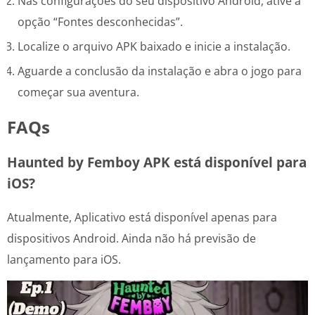
Nas configurações do seu dispositivo Android, ative a
opção “Fontes desconhecidas”.
Localize o arquivo APK baixado e inicie a instalação.
Aguarde a conclusão da instalação e abra o jogo para
começar sua aventura.
FAQs
Haunted by Femboy APK está disponível para
iOS?
Atualmente, Aplicativo está disponível apenas para
dispositivos Android. Ainda não há previsão de
lançamento para iOS.