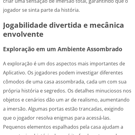
criar uma sensação de imersão total, garantindo que o
jogador se sinta parte da história.
Jogabilidade divertida e mecânica
envolvente
Exploração em um Ambiente Assombrado
A exploração é um dos aspectos mais importantes de
Aplicativo. Os jogadores podem investigar diferentes
cômodos de uma casa assombrada, cada um com sua
própria história e segredos. Os detalhes minuciosos nos
objetos e cenários dão um ar de realismo, aumentando
a imersão. Algumas portas estão trancadas, exigindo
que o jogador resolva enigmas para acessá-las.
Pequenos elementos espalhados pela casa ajudam a