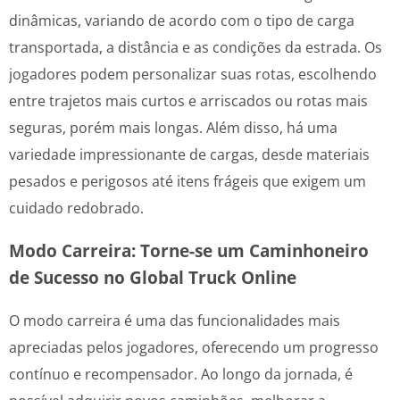
dinâmicas, variando de acordo com o tipo de carga
transportada, a distância e as condições da estrada. Os
jogadores podem personalizar suas rotas, escolhendo
entre trajetos mais curtos e arriscados ou rotas mais
seguras, porém mais longas. Além disso, há uma
variedade impressionante de cargas, desde materiais
pesados e perigosos até itens frágeis que exigem um
cuidado redobrado.
Modo Carreira: Torne-se um Caminhoneiro
de Sucesso no Global Truck Online
O modo carreira é uma das funcionalidades mais
apreciadas pelos jogadores, oferecendo um progresso
contínuo e recompensador. Ao longo da jornada, é