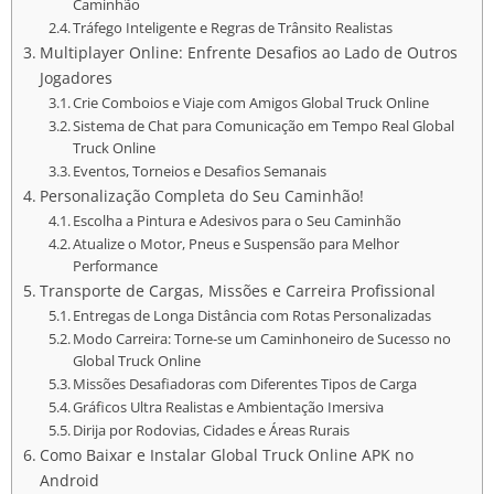
Caminhão
Tráfego Inteligente e Regras de Trânsito Realistas
Multiplayer Online: Enfrente Desafios ao Lado de Outros
Jogadores
Crie Comboios e Viaje com Amigos Global Truck Online
Sistema de Chat para Comunicação em Tempo Real Global
Truck Online
Eventos, Torneios e Desafios Semanais
Personalização Completa do Seu Caminhão!
Escolha a Pintura e Adesivos para o Seu Caminhão
Atualize o Motor, Pneus e Suspensão para Melhor
Performance
Transporte de Cargas, Missões e Carreira Profissional
Entregas de Longa Distância com Rotas Personalizadas
Modo Carreira: Torne-se um Caminhoneiro de Sucesso no
Global Truck Online
Missões Desafiadoras com Diferentes Tipos de Carga
Gráficos Ultra Realistas e Ambientação Imersiva
Dirija por Rodovias, Cidades e Áreas Rurais
Como Baixar e Instalar Global Truck Online APK no
Android