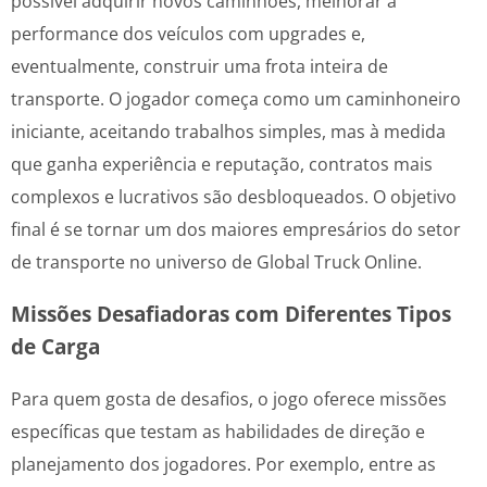
possível adquirir novos caminhões, melhorar a
performance dos veículos com upgrades e,
eventualmente, construir uma frota inteira de
transporte. O jogador começa como um caminhoneiro
iniciante, aceitando trabalhos simples, mas à medida
que ganha experiência e reputação, contratos mais
complexos e lucrativos são desbloqueados. O objetivo
final é se tornar um dos maiores empresários do setor
de transporte no universo de Global Truck Online.
Missões Desafiadoras com Diferentes Tipos
de Carga
Para quem gosta de desafios, o jogo oferece missões
específicas que testam as habilidades de direção e
planejamento dos jogadores. Por exemplo, entre as