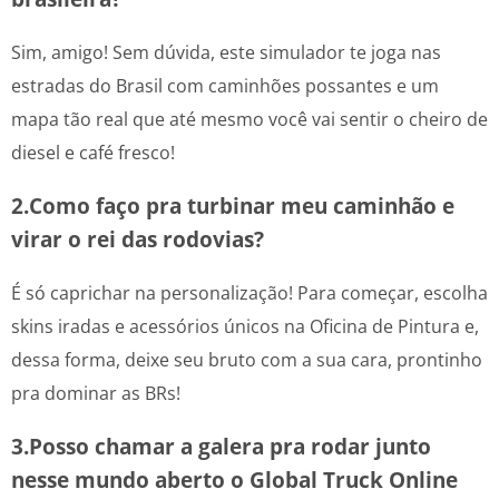
Sim, amigo! Sem dúvida, este simulador te joga nas
estradas do Brasil com caminhões possantes e um
mapa tão real que até mesmo você vai sentir o cheiro de
diesel e café fresco!
2.Como faço pra turbinar meu caminhão e
virar o rei das rodovias?
É só caprichar na personalização! Para começar, escolha
skins iradas e acessórios únicos na Oficina de Pintura e,
dessa forma, deixe seu bruto com a sua cara, prontinho
pra dominar as BRs!
3.Posso chamar a galera pra rodar junto
nesse mundo aberto o Global Truck Online