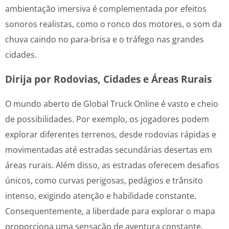
ambientação imersiva é complementada por efeitos
sonoros realistas, como o ronco dos motores, o som da
chuva caindo no para-brisa e o tráfego nas grandes
cidades.
Dirija por Rodovias, Cidades e Áreas Rurais
O mundo aberto de Global Truck Online é vasto e cheio
de possibilidades. Por exemplo, os jogadores podem
explorar diferentes terrenos, desde rodovias rápidas e
movimentadas até estradas secundárias desertas em
áreas rurais. Além disso, as estradas oferecem desafios
únicos, como curvas perigosas, pedágios e trânsito
intenso, exigindo atenção e habilidade constante.
Consequentemente, a liberdade para explorar o mapa
proporciona uma sensação de aventura constante,