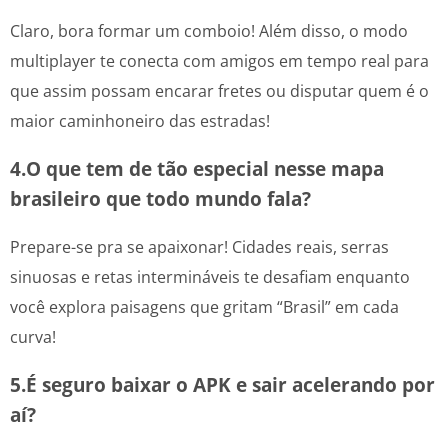
Claro, bora formar um comboio! Além disso, o modo
multiplayer te conecta com amigos em tempo real para
que assim possam encarar fretes ou disputar quem é o
maior caminhoneiro das estradas!
4.O que tem de tão especial nesse mapa
brasileiro que todo mundo fala?
Prepare-se pra se apaixonar! Cidades reais, serras
sinuosas e retas intermináveis te desafiam enquanto
você explora paisagens que gritam “Brasil” em cada
curva!
5.É seguro baixar o APK e sair acelerando por
aí?