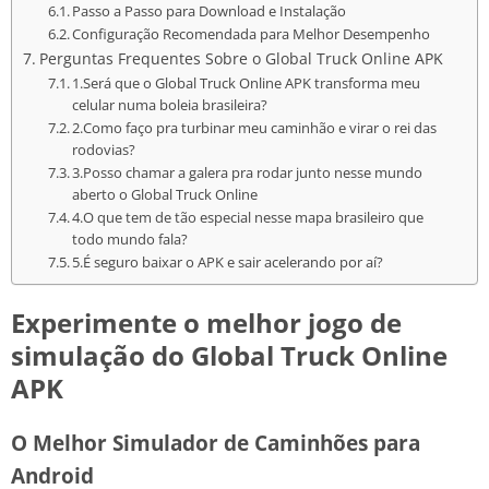
Passo a Passo para Download e Instalação
Configuração Recomendada para Melhor Desempenho
Perguntas Frequentes Sobre o Global Truck Online APK
1.Será que o Global Truck Online APK transforma meu
celular numa boleia brasileira?
2.Como faço pra turbinar meu caminhão e virar o rei das
rodovias?
3.Posso chamar a galera pra rodar junto nesse mundo
aberto o Global Truck Online
4.O que tem de tão especial nesse mapa brasileiro que
todo mundo fala?
5.É seguro baixar o APK e sair acelerando por aí?
Experimente o melhor jogo de
simulação do Global Truck Online
APK
O Melhor Simulador de Caminhões para
Android