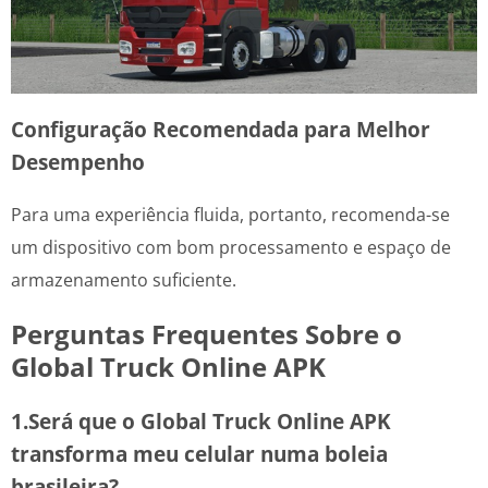
Configuração Recomendada para Melhor
Desempenho
Para uma experiência fluida, portanto, recomenda-se
um dispositivo com bom processamento e espaço de
armazenamento suficiente.
Perguntas Frequentes Sobre o
Global Truck Online APK
1.Será que o Global Truck Online APK
transforma meu celular numa boleia
brasileira?