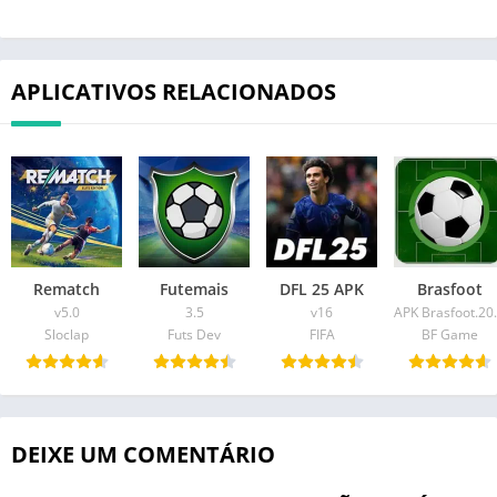
APLICATIVOS RELACIONADOS
Rematch
Futemais
DFL 25 APK
Brasfoot
v5.0
3.5
v16
APK Bra
Sloclap
Futs Dev
FIFA
BF Game
DEIXE UM COMENTÁRIO