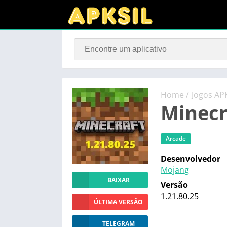
Home
/
Jogos AP
Minecr
Arcade
Desenvolvedor
Mojang
BAIXAR
Versão
1.21.80.25
ÚLTIMA VERSÃO
TELEGRAM