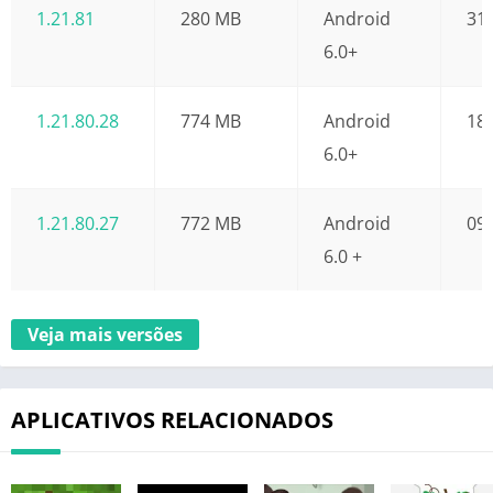
1.21.81
280 MB
Android
31
6.0+
1.21.80.28
774 MB
Android
18
6.0+
1.21.80.27
772 MB
Android
09
6.0 +
Veja mais versões
APLICATIVOS RELACIONADOS