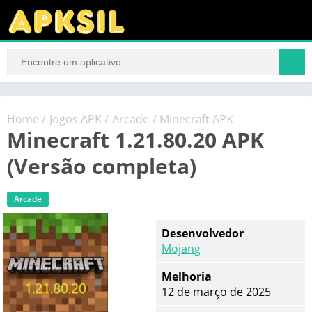
Home
/
Jogos APK
/
Arcade
/ Minecraft APK
Minecraft 1.21.80.20 APK
(Versão completa)
Arcade
Desenvolvedor
Mojang
Melhoria
12 de março de 2025