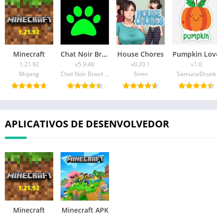
Minecraft
Chat Noir Brasil APK
House Chores
Pumpkin Lov
1.21.92
v5.9.46
v0.20.1
v1.0
Mojang
Chat Noir Brasil INC
Siren
SamuraiDrunk
APLICATIVOS DE DESENVOLVEDOR
Minecraft
Minecraft APK