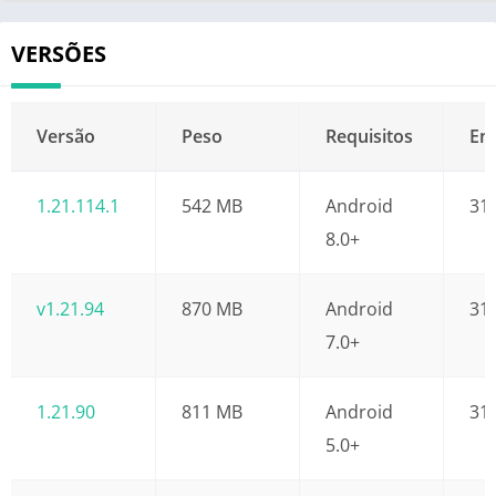
VERSÕES
Versão
Peso
Requisitos
En
1.21.114.1
542 MB
Android
31
8.0+
v1.21.94
870 MB
Android
31
7.0+
1.21.90
811 MB
Android
31
5.0+