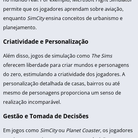
permite que os jogadores aprendam sobre aviação,
enquanto
SimCity
ensina conceitos de urbanismo e
planejamento.
Criatividade e Personalização
Além disso, jogos de simulação como
The Sims
oferecem liberdade para criar mundos e personagens
do zero, estimulando a criatividade dos jogadores. A
personalização detalhada de casas, bairros ou até
mesmo de personagens proporciona um senso de
realização incomparável.
Gestão e Tomada de Decisões
Em jogos como
SimCity
ou
Planet Coaster
, os jogadores