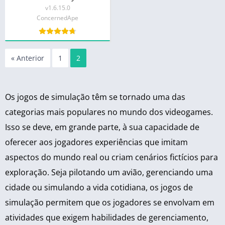
v1.6.15.0
ConcernedApe
« Anterior
1
2
Os jogos de simulação têm se tornado uma das
categorias mais populares no mundo dos videogames.
Isso se deve, em grande parte, à sua capacidade de
oferecer aos jogadores experiências que imitam
aspectos do mundo real ou criam cenários fictícios para
exploração. Seja pilotando um avião, gerenciando uma
cidade ou simulando a vida cotidiana, os jogos de
simulação permitem que os jogadores se envolvam em
atividades que exigem habilidades de gerenciamento,