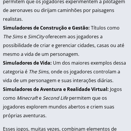
permitem que os jogadores experimentem a pilotagem
de aeronaves ou dirijam caminhões por paisagens
realistas.
Simuladores de Construção e Gestão:
Títulos como
The Sims
e
SimCity
oferecem aos jogadores a
possibilidade de criar e gerenciar cidades, casas ou até
mesmo a vida de um personagem.
Simuladores de Vida:
Um dos maiores exemplos dessa
categoria é
The Sims
, onde os jogadores controlam a
vida de um personagem e suas interações diárias.
Simuladores de Aventura e Realidade Virtual:
Jogos
como
Minecraft
e
Second Life
permitem que os
jogadores explorem mundos abertos e criem suas
próprias aventuras.
Esses jogos, muitas vezes, combinam elementos de