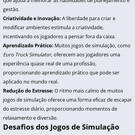
que ajuda a melhorar as habilidades de planejamento e
gestão.
Criatividade e Inovação:
A liberdade para criar e
modificar ambientes estimula a criatividade,
incentivando os jogadores a pensar fora da caixa.
Aprendizado Prático:
Muitos jogos de simulação, como
Euro Truck Simulator
, oferecem aos jogadores uma
experiência quase real de uma profissão,
proporcionando aprendizado prático que pode ser
aplicado no mundo real.
Redução do Estresse:
O ritmo mais calmo de muitos
jogos de simulação oferece uma forma eficaz de escapar
do estresse diário, proporcionando momentos de
relaxamento e diversão.
Desafios dos Jogos de Simulação